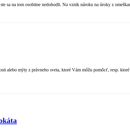
te sa na tom osobitne nedohodli. Na vznik nároku na úroky z omeškani
osti alebo mýty z právneho sveta, ktoré Vám môžu pomôcť, resp. kto
okáta