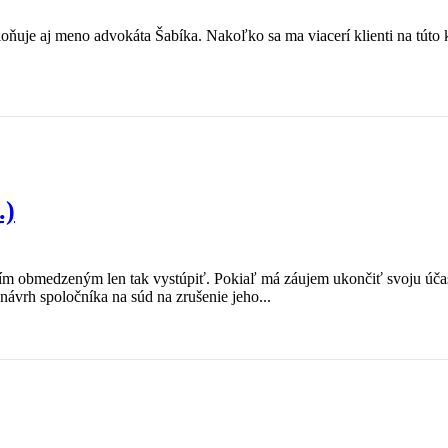
oňuje aj meno advokáta Šabíka. Nakoľko sa ma viacerí klienti na túto k
.)
m obmedzeným len tak vystúpiť. Pokiaľ má záujem ukončiť svoju účas
návrh spoločníka na súd na zrušenie jeho...