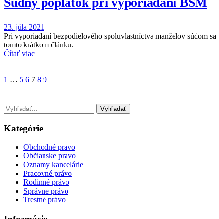
Súdny poplatok pri vyporiadaní BSM
23. júla 2021
Pri vyporiadaní bezpodielového spoluvlastníctva manželov súdom sa po
tomto krátkom článku.
Čítať viac
1
…
5
6
7
8
9
Kategórie
Obchodné právo
Občianske právo
Oznamy kancelárie
Pracovné právo
Rodinné právo
Správne právo
Trestné právo
Informácie