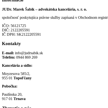
JUDr. Marek Šabík – advokátska kancelária, s. r. o.
spoločnosť poskytujúca právne služby zapísaná v Obchodnom registri
IČO: 56121725
DIČ: 2122205591
IČ DPH: SK2122205591
Kontakty
E-mail:
info@judrsabik.sk
Telefón:
0944 869 269
Kancelária a sídlo:
Moyzesova 585/2,
955 01
Topoľčany
Pobočka:
Paulínska 20,
917 01
Trnava