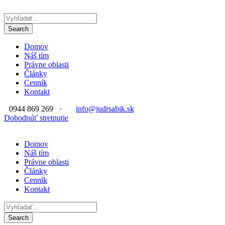
Domov
Náš tím
Právne oblasti
Články
Cenník
Kontakt
0944 869 269
·
info@judrsabik.sk
Dohodnúť stretnutie
Domov
Náš tím
Právne oblasti
Články
Cenník
Kontakt