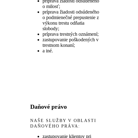
príprava žiadosti odsúdeného
o milosť;
príprava žiadosti odsúdeného
o podmienečné prepustenie z
výkonu trestu odňatia
slobody;
príprava trestných oznámení;
zastupovanie poškodených v
trestnom konaní;
a iné.
Daňové právo
NAŠE SLUŽBY V OBLASTI
DAŇOVÉHO PRÁVA:
zastupovanie klientov pri