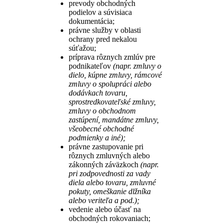
prevody obchodných
podielov a súvisiaca
dokumentácia;
právne služby v oblasti
ochrany pred nekalou
súťažou;
príprava rôznych zmlúv pre
podnikateľov
(napr. zmluvy o
dielo, kúpne zmluvy, rámcové
zmluvy o spolupráci alebo
dodávkach tovaru,
sprostredkovateľské zmluvy,
zmluvy o obchodnom
zastúpení, mandátne zmluvy,
všeobecné obchodné
podmienky a iné);
právne zastupovanie pri
rôznych zmluvných alebo
zákonných záväzkoch
(napr.
pri zodpovednosti za vady
diela alebo tovaru, zmluvné
pokuty, omeškanie dlžníka
alebo veriteľa a pod.);
vedenie alebo účasť na
obchodných rokovaniach;