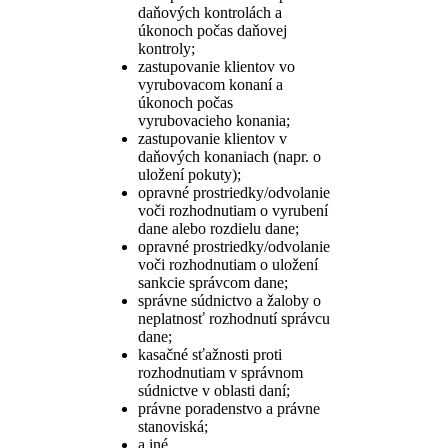
daňových kontrolách a
úkonoch počas daňovej
kontroly;
zastupovanie klientov vo
vyrubovacom konaní a
úkonoch počas
vyrubovacieho konania;
zastupovanie klientov v
daňových konaniach (napr. o
uložení pokuty);
opravné prostriedky/odvolanie
voči rozhodnutiam o vyrubení
dane alebo rozdielu dane;
opravné prostriedky/odvolanie
voči rozhodnutiam o uložení
sankcie správcom dane;
správne súdnictvo a žaloby o
neplatnosť rozhodnutí správcu
dane;
kasačné sťažnosti proti
rozhodnutiam v správnom
súdnictve v oblasti daní;
právne poradenstvo a právne
stanoviská;
a iné.