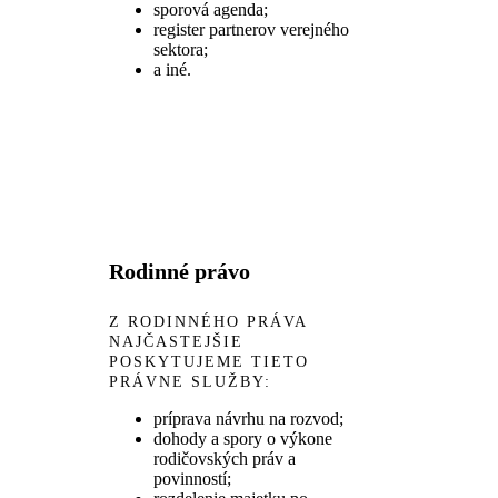
sporová agenda;
register partnerov verejného
sektora;
a iné.
Rodinné právo
Z RODINNÉHO PRÁVA
NAJČASTEJŠIE
POSKYTUJEME TIETO
PRÁVNE SLUŽBY:
príprava návrhu na rozvod;
dohody a spory o výkone
rodičovských práv a
povinností;