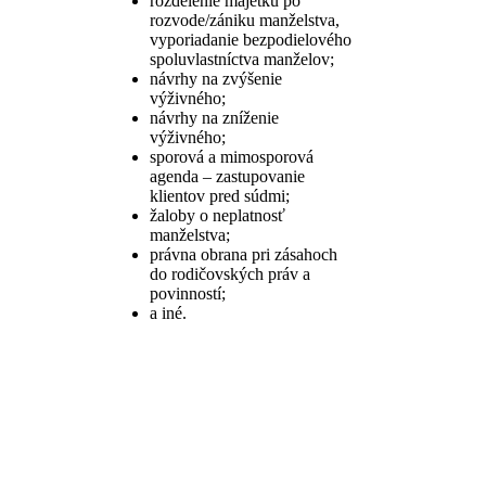
rozdelenie majetku po
rozvode/zániku manželstva,
vyporiadanie bezpodielového
spoluvlastníctva manželov;
návrhy na zvýšenie
výživného;
návrhy na zníženie
výživného;
sporová a mimosporová
agenda – zastupovanie
klientov pred súdmi;
žaloby o neplatnosť
manželstva;
právna obrana pri zásahoch
do rodičovských práv a
povinností;
a iné.