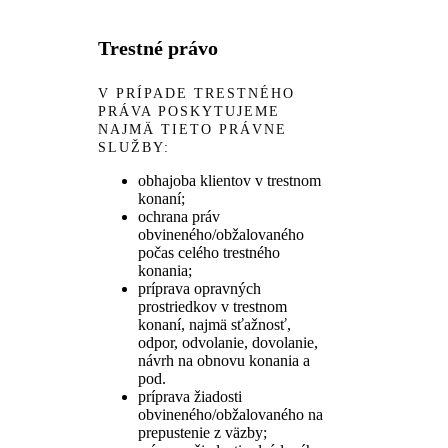
Trestné právo
V PRÍPADE TRESTNÉHO
PRÁVA POSKYTUJEME
NAJMÄ TIETO PRÁVNE
SLUŽBY:
obhajoba klientov v trestnom
konaní;
ochrana práv
obvineného/obžalovaného
počas celého trestného
konania;
príprava opravných
prostriedkov v trestnom
konaní, najmä sťažnosť,
odpor, odvolanie, dovolanie,
návrh na obnovu konania a
pod.
príprava žiadosti
obvineného/obžalovaného na
prepustenie z väzby;