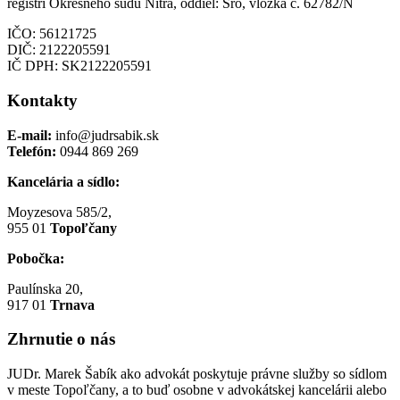
registri Okresného súdu Nitra, oddiel: Sro, vložka č. 62782/N
IČO: 56121725
DIČ: 2122205591
IČ DPH: SK2122205591
Kontakty
E-mail:
info@judrsabik.sk
Telefón:
0944 869 269
Kancelária a sídlo:
Moyzesova 585/2,
955 01
Topoľčany
Pobočka:
Paulínska 20,
917 01
Trnava
Zhrnutie o nás
JUDr. Marek Šabík ako advokát poskytuje právne služby so sídlom
v meste Topoľčany, a to buď osobne v advokátskej kancelárii alebo