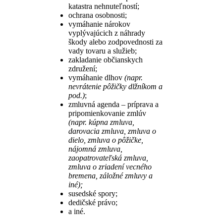
katastra nehnuteľností;
ochrana osobnosti;
vymáhanie nárokov
vyplývajúcich z náhrady
škody alebo zodpovednosti za
vady tovaru a služieb;
zakladanie občianskych
združení;
vymáhanie dlhov
(napr.
nevrátenie pôžičky dlžníkom a
pod.)
;
zmluvná agenda – príprava a
pripomienkovanie zmlúv
(napr. kúpna zmluva,
darovacia zmluva, zmluva o
dielo, zmluva o pôžičke,
nájomná zmluva,
zaopatrovateľská zmluva,
zmluva o zriadení vecného
bremena, záložné zmluvy a
iné);
susedské spory;
dedičské právo;
a iné.