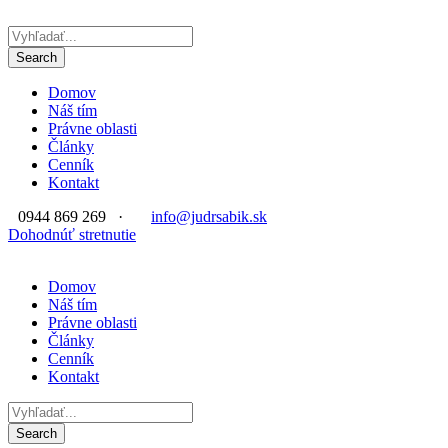
Domov
Náš tím
Právne oblasti
Články
Cenník
Kontakt
0944 869 269
·
info@judrsabik.sk
Dohodnúť stretnutie
Domov
Náš tím
Právne oblasti
Články
Cenník
Kontakt