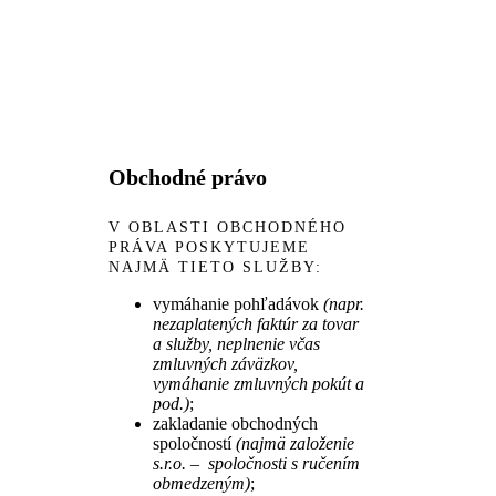
Obchodné právo
V OBLASTI OBCHODNÉHO
PRÁVA POSKYTUJEME
NAJMÄ TIETO SLUŽBY:
vymáhanie pohľadávok
(napr.
nezaplatených faktúr za tovar
a služby, neplnenie včas
zmluvných záväzkov,
vymáhanie zmluvných pokút a
pod.)
;
zakladanie obchodných
spoločností
(najmä založenie
s.r.o. – spoločnosti s ručením
obmedzeným)
;