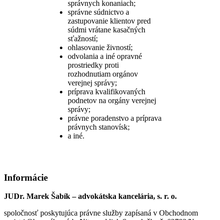
správnych konaniach;
správne súdnictvo a
zastupovanie klientov pred
súdmi vrátane kasačných
sťažností;
ohlasovanie živností;
odvolania a iné opravné
prostriedky proti
rozhodnutiam orgánov
verejnej správy;
príprava kvalifikovaných
podnetov na orgány verejnej
správy;
právne poradenstvo a príprava
právnych stanovísk;
a iné.
Informácie
JUDr. Marek Šabík – advokátska kancelária, s. r. o.
spoločnosť poskytujúca právne služby zapísaná v Obchodnom