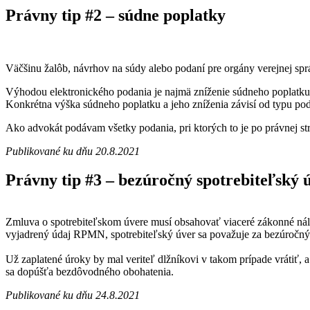
Právny tip #2 – súdne poplatky
Väčšinu žalôb, návrhov na súdy alebo podaní pre orgány verejnej spr
Výhodou elektronického podania je najmä zníženie súdneho poplatku
Konkrétna výška súdneho poplatku a jeho zníženia závisí od typu po
Ako advokát podávam všetky podania, pri ktorých to je po právnej s
Publikované ku dňu 20.8.2021
Právny tip #3 – bezúročný spotrebiteľský 
Zmluva o spotrebiteľskom úvere musí obsahovať viaceré zákonné náleži
vyjadrený údaj RPMN, spotrebiteľský úver sa považuje za bezúročný
Už zaplatené úroky by mal veriteľ dlžníkovi v takom prípade vrátiť,
sa dopúšťa bezdôvodného obohatenia.
Publikované ku dňu 24.8.2021