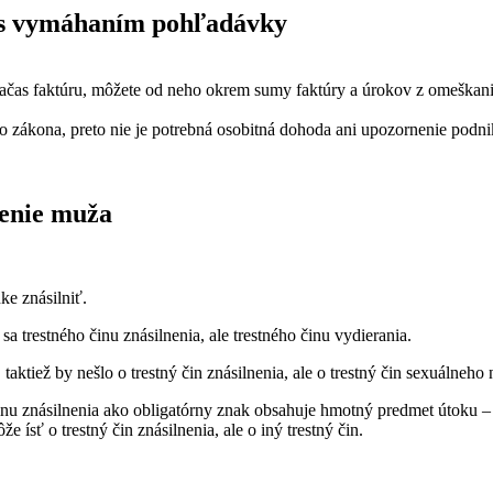
á s vymáhaním pohľadávky
načas faktúru, môžete od neho okrem sumy faktúry a úrokov z omeškani
o zákona, preto nie je potrebná osobitná dohoda ani upozornenie podni
nenie muža
ke znásilniť.
a trestného činu znásilnenia, ale trestného činu vydierania.
ktiež by nešlo o trestný čin znásilnenia, ale o trestný čin sexuálneho n
činu znásilnenia ako obligatórny znak obsahuje hmotný predmet útoku – 
ísť o trestný čin znásilnenia, ale o iný trestný čin.