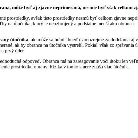
raná, môže byť aj zjavne neprimeraná, nesmie byť však celkom z
né prostriedky, avšak tieto prostriedky nesmú byť celkom zjavne nep
eľby na útočníka, ktorý je neozbrojený a podstatne menší ako obranca
rany útočníka
, ale môže sa brániť hneď (samozrejme za dodržania aj
erané, ak by obranca na útočníka vystrelil. Pokiaľ však zo správania ú
na prvý úder.
Jednoduchá odpoveď. Obranca má na zareagovanie voči útoku len veľmi
nie prostriedku obrany. Riziká v tomto smere znáša viac útočník.