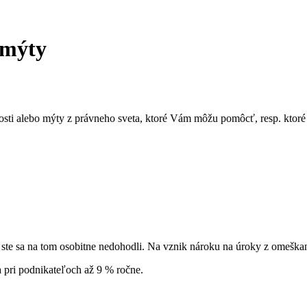
 mýty
osti alebo mýty z právneho sveta, ktoré Vám môžu pomôcť, resp. kto
te sa na tom osobitne nedohodli. Na vznik nároku na úroky z omeškani
 pri podnikateľoch až 9 % ročne.