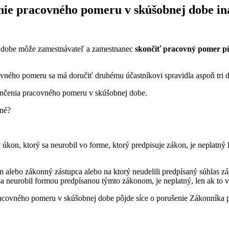
nie pracovného pomeru v skúšobnej dobe i
nej dobe môže zamestnávateľ a zamestnanec
skončiť pracovný pomer p
vného pomeru sa má doručiť druhému účastníkovi spravidla aspoň tri 
nčenia pracovného pomeru v skúšobnej dobe.
tné?
úkon, ktorý sa neurobil vo forme, ktorý predpisuje zákon, je neplatný l
gán alebo zákonný zástupca alebo na ktorý neudelili predpísaný súhlas
 neurobil formou predpísanou týmto zákonom, je neplatný, len ak to v
covného pomeru v skúšobnej dobe pôjde síce o porušenie Zákonníka p