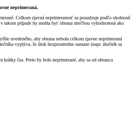
javne neprimeraná.
rimerané. Celkom zjavná neprimeranosť sa posudzuje podľa okolností
 – v takom prípade by mohla byť obrana streľbou vyhodnotená ako
 vyššie uvedeného, aby obrana nebola celkom zjavne neprimeraná
točníka vyplýva, že útok bezprostredne nastane (napr. útočník sa
 krátky čas. Preto by bolo neprimerané, aby sa od obrancu