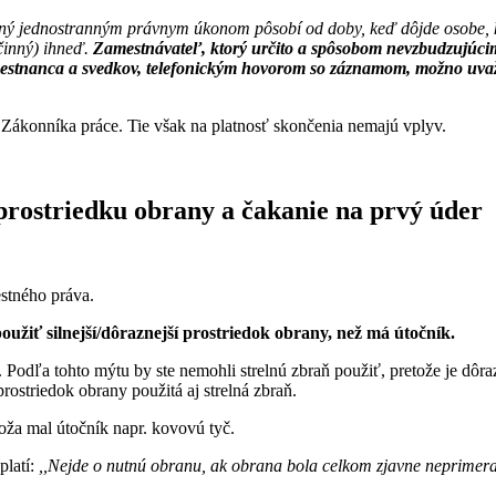
ený jednostranným právnym úkonom pôsobí od doby, keď dôjde osobe, kto
činný) ihneď.
Zamestnávateľ, ktorý určito a spôsobom nevzbudzujúci
mestnanca a svedkov, telefonickým hovorom so záznamom, možno uvaž
 Zákonníka práce. Tie však na platnosť skončenia nemajú vplyv.
 prostriedku obrany a čakanie na prvý úder
estného práva.
oužiť silnejší/dôraznejší prostriedok obrany, než má útočník.
. Podľa tohto mýtu by ste nemohli strelnú zbraň použiť, pretože je dôra
ostriedok obrany použitá aj strelná zbraň.
oža mal útočník napr. kovovú tyč.
platí:
,,Nejde o nutnú obranu, ak obrana bola celkom zjavne neprimera