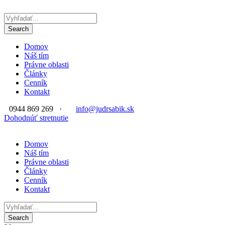
Domov
Náš tím
Právne oblasti
Články
Cenník
Kontakt
0944 869 269
·
info@judrsabik.sk
Dohodnúť stretnutie
Domov
Náš tím
Právne oblasti
Články
Cenník
Kontakt