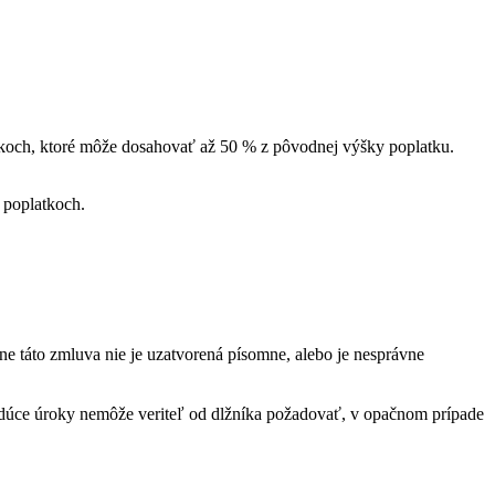
koch, ktoré môže dosahovať až 50 % z pôvodnej výšky poplatku. ​
h poplatkoch.
ne táto zmluva nie je uzatvorená písomne, alebo je nesprávne
 budúce úroky nemôže veriteľ od dlžníka požadovať, v opačnom prípade