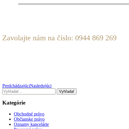
KONTAKTUJTE NÁS
Zavolajte nám na číslo: 0944 869 269
Alebo pošlite e-mail na:
info@judrsabik.sk
Predchádzajúci
Nasledujúci
Kategórie
Obchodné právo
Občianske právo
Oznamy kancelárie