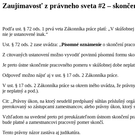
Zaujímavosť z právneho sveta #2 – skonče
Podľa ust. § 72 ods. 1 prvá veta Zákonníka práce platí: ,,V skúšob
nie je ustanovené inak.“
Ust. § 72 ods. 2 zase uvádza: ,,
Písomné oznámenie
o skončení praco
Z citovaných ustanovení možno vyvodiť povinnú písomnú formu sko
Je preto ústne skončenie pracovného pomeru v skúšobnej dobe nepla
Odpoveď možno nájsť aj v ust. § 17 ods. 2 Zákonníka práce.
V ust. § 17 ods. 2 Zákonníka práce sa okrem iného uvádza, že právny 
je neplatný a pod.).
Cit: ,,Právny úkon, na ktorý neudelil predpísaný súhlas príslušný or
prerokovaný so zástupcami zamestnancov, alebo právny úkon, ktorý sa
Vzhľadom na uvedené preto pri preukázateľnom ústnom skončení pra
bude platné a zamestnancovi pracovný pomer skončí.
Tento právny názor zastáva aj judikatúra.