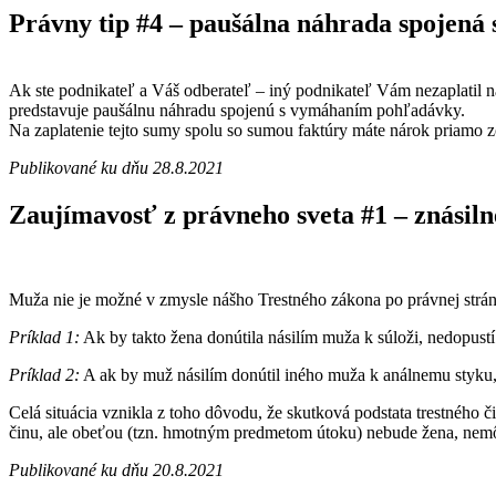
Právny tip #4 – paušálna náhrada spojen
Ak ste podnikateľ a Váš odberateľ – iný podnikateľ Vám nezaplatil 
predstavuje paušálnu náhradu spojenú s vymáhaním pohľadávky.
Na zaplatenie tejto sumy spolu so sumou faktúry máte nárok priamo z
Publikované ku dňu 28.8.2021
Zaujímavosť z právneho sveta #1 – znásil
Muža nie je možné v zmysle nášho Trestného zákona po právnej strán
Príklad 1:
Ak by takto žena donútila násilím muža k súloži, nedopustí s
Príklad 2:
A ak by muž násilím donútil iného muža k análnemu styku, ta
Celá situácia vznikla z toho dôvodu, že skutková podstata trestného 
činu, ale obeťou (tzn. hmotným predmetom útoku) nebude žena, nemôže 
Publikované ku dňu 20.8.2021