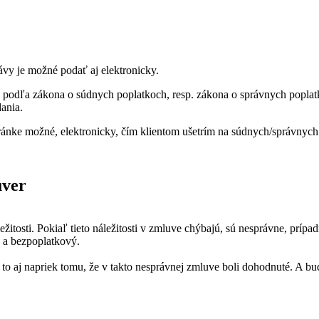
ávy je možné podať aj elektronicky.
 podľa zákona o súdnych poplatkoch, resp. zákona o správnych poplat
dania.
tránke možné, elektronicky, čím klientom ušetrím na súdnych/správnyc
úver
tosti. Pokiaľ tieto náležitosti v zmluve chýbajú, sú nesprávne, prípad
 a bezpoplatkový.
 a to aj napriek tomu, že v takto nesprávnej zmluve boli dohodnuté. A