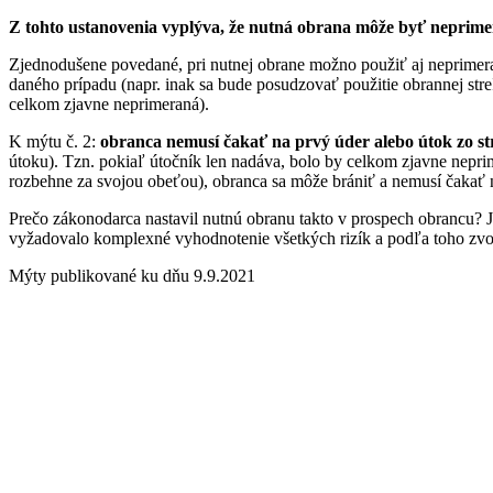
Z tohto ustanovenia vyplýva, že nutná obrana môže byť neprime
Zjednodušene povedané, pri nutnej obrane možno použiť aj neprimera
daného prípadu (napr. inak sa bude posudzovať použitie obrannej str
celkom zjavne neprimeraná).
K mýtu č. 2:
obranca nemusí čakať na prvý úder alebo útok zo st
útoku). Tzn. pokiaľ útočník len nadáva, bolo by celkom zjavne neprim
rozbehne za svojou obeťou), obranca sa môže brániť a nemusí čakať 
Prečo zákonodarca nastavil nutnú obranu takto v prospech obrancu? 
vyžadovalo komplexné vyhodnotenie všetkých rizík a podľa toho zvole
Mýty publikované ku dňu 9.9.2021