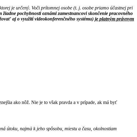
rej je určený. Voči prítomnej osobe (t. j. osobe priamo účastnej pri
m žiadne pochybnosti oznámi zamestnancovi skončenie pracovného
ovať aj o využití videokonferenčného systému)
je platným právnym
znejšia ako nôž. Nie je to však pravda a v prípade, ak má byť
ná útoku, najmä k jeho spôsobu, miestu a času, okolnostiam