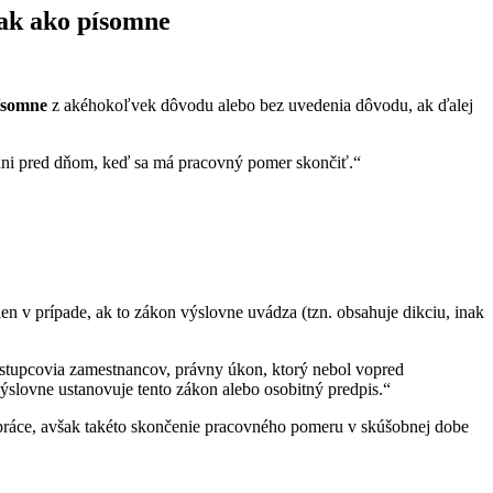
nak ako písomne
ísomne
z akéhokoľvek dôvodu alebo bez uvedenia dôvodu, ak ďalej
dni pred dňom, keď sa má pracovný pomer skončiť.“
en v prípade, ak to zákon výslovne uvádza (tzn. obsahuje dikciu, inak
 zástupcovia zamestnancov, právny úkon, ktorý nebol vopred
ýslovne ustanovuje tento zákon alebo osobitný predpis.“
ráce, avšak takéto skončenie pracovného pomeru v skúšobnej dobe