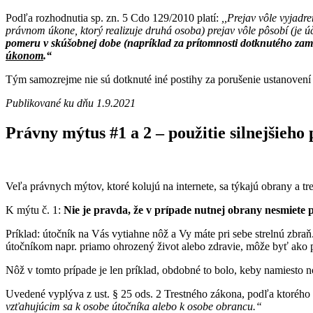
Podľa rozhodnutia sp. zn. 5 Cdo 129/2010 platí:
,,Prejav vôle vyjadr
právnom úkone, ktorý realizuje druhá osoba) prejav vôle pôsobí (je ú
pomeru
v skúšobnej dobe (napríklad za prítomnosti dotknutého za
úkonom
.“
Tým samozrejme nie sú dotknuté iné postihy za porušenie ustanovení
Publikované ku dňu 1.9.2021
Právny mýtus #1 a 2 – použitie silnejšieho
Veľa právnych mýtov, ktoré kolujú na internete, sa týkajú obrany a tr
K mýtu č. 1:
Nie je pravda, že v prípade nutnej obrany nesmiete p
Príklad: útočník na Vás vytiahne nôž a Vy máte pri sebe strelnú zbraň
útočníkom napr. priamo ohrozený život alebo zdravie, môže byť ako pr
Nôž v tomto prípade je len príklad, obdobné to bolo, keby namiesto n
Uvedené vyplýva z ust. § 25 ods. 2 Trestného zákona, podľa ktorého 
vzťahujúcim sa k osobe útočníka alebo k osobe obrancu.“