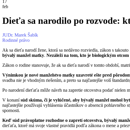
17
feb
Dieťa sa narodilo po rozvode: k
JUDr. Marek Šabík
Rodinné právo
Ak sa dieťa narodí žene, ktorá sa nedávno rozviedla, zákon s takouto
bývalý manžel matky
.
Nezáleží na tom, kto je biologickým otcom
Zákon o rodine stanovuje, že ak sa dieťa narodí v tomto období, matr
Výnimkou je nové manželstvo matky uzavreté ešte pred pôrodom
svadba nie je vhodným riešením, a preto sa najčastejšie volí štandard
Po narodení dieťaťa môže návrh na zapretie otcovstva podať nielen m
V konaní
súd skúma, či je vylúčené, aby bývalý manžel mohol by
najčastejšie používajú vyhlásenia účastníkov o absencii pohlavného s
spornosti.
Keď súd právoplatne rozhodne o zapretí otcovstva, bývalý manže
dieťaťa, ktoré má svoje vlastné pravidlá podľa zákona o mene a priez