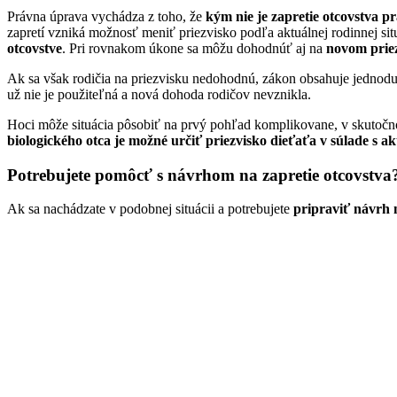
Právna úprava vychádza z toho, že
kým nie je zapretie otcovstva p
zapretí vzniká možnosť meniť priezvisko podľa aktuálnej rodinnej situ
otcovstve
. Pri rovnakom úkone sa môžu dohodnúť aj na
novom prie
Ak sa však rodičia na priezvisku nedohodnú, zákon obsahuje jedno
už nie je použiteľná a nová dohoda rodičov nevznikla.
Hoci môže situácia pôsobiť na prvý pohľad komplikovane, v skutočno
biologického otca je možné určiť priezvisko dieťaťa v súlade s
Potrebujete pomôcť s návrhom na zapretie otcovstva
Ak sa nachádzate v podobnej situácii a potrebujete
pripraviť návrh 