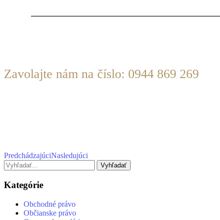
KONTAKTUJTE NÁS
Zavolajte nám na číslo: 0944 869 269
Alebo pošlite e-mail na:
info@judrsabik.sk
Predchádzajúci
Nasledujúci
Kategórie
Obchodné právo
Občianske právo