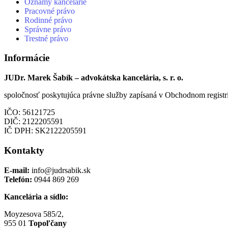
Oznamy kancelárie
Pracovné právo
Rodinné právo
Správne právo
Trestné právo
Informácie
JUDr. Marek Šabík – advokátska kancelária, s. r. o.
spoločnosť poskytujúca právne služby zapísaná v Obchodnom registri
IČO: 56121725
DIČ: 2122205591
IČ DPH: SK2122205591
Kontakty
E-mail:
info@judrsabik.sk
Telefón:
0944 869 269
Kancelária a sídlo:
Moyzesova 585/2,
955 01
Topoľčany