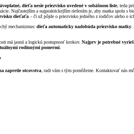
rávoplatné, dieťa nesie priezvisko uvedené v sobášnom liste
, teda p
ácie. Najčastejším a najpraktickejším riešením je, aby matka spolu s bi
zvisku dieťaťa
– či už pôjde o priezvisko jedného z rodičov alebo o i
duchý mechanizmus:
dieťa automaticky nadobúda priezvisko matky
.
sti má jasnú a logickú postupnosť krokov.
Najprv je potrebné vyrieš
 aktuálnymi rodinnými pomermi
.
?
na zapretie otcovstva
, radi vám s tým pomôžeme. Kontaktovať nás m