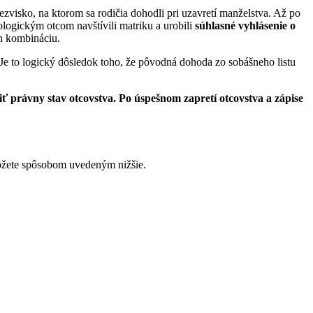
riezvisko, na ktorom sa rodičia dohodli pri uzavretí manželstva. Až po
ologickým otcom navštívili matriku a urobili
súhlasné vyhlásenie o
ch kombináciu.
 Je to logický dôsledok toho, že pôvodná dohoda zo sobášneho listu
iť právny stav otcovstva.
Po úspešnom zapretí otcovstva a zápise
ôžete spôsobom uvedeným nižšie.