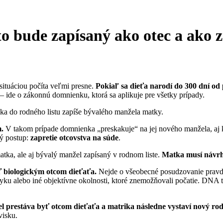
to bude zapísaný ako otec a ako 
 situáciou počíta veľmi presne.
Pokiaľ sa dieťa narodí
do 300 dní od
– ide o zákonnú domnienku, ktorá sa aplikuje pre všetky prípady.
ika do rodného listu zapíše bývalého manžela matky.
.
V takom prípade domnienka „preskakuje“ na jej nového manžela, aj 
ný postup:
zapretie otcovstva na súde
.
atka, ale aj bývalý manžel zapísaný v rodnom liste.
Matka musí návrh
ť biologickým otcom dieťaťa.
Nejde o všeobecné posudzovanie pravdep
tyku alebo iné objektívne okolnosti, ktoré znemožňovali počatie. DNA 
l prestáva byť otcom dieťaťa a matrika následne vystaví nový rodn
visku.