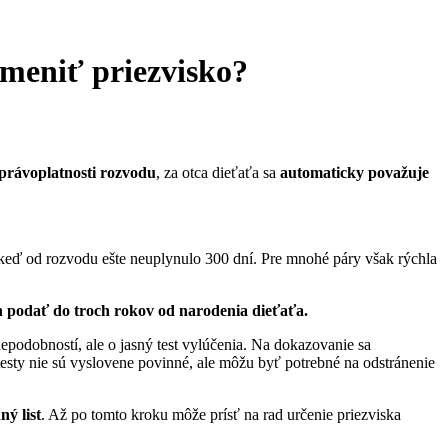
zmeniť priezvisko?
 právoplatnosti rozvodu
, za otca dieťaťa sa
automaticky považuje
keď od rozvodu ešte neuplynulo 300 dní. Pre mnohé páry však rýchla
 podať do troch rokov od narodenia dieťaťa.
odobností, ale o jasný test vylúčenia. Na dokazovanie sa
testy nie sú vyslovene povinné, ale môžu byť potrebné na odstránenie
ý list
. Až po tomto kroku môže prísť na rad určenie priezviska