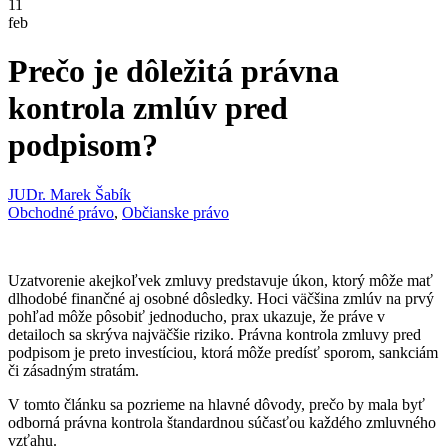
11
feb
Prečo je dôležitá právna
kontrola zmlúv pred
podpisom?
JUDr. Marek Šabík
Obchodné právo
,
Občianske právo
Uzatvorenie akejkoľvek zmluvy predstavuje úkon, ktorý môže mať
dlhodobé finančné aj osobné dôsledky. Hoci väčšina zmlúv na prvý
pohľad môže pôsobiť jednoducho, prax ukazuje, že práve v
detailoch sa skrýva najväčšie riziko. Právna kontrola zmluvy pred
podpisom je preto investíciou, ktorá môže predísť sporom, sankciám
či zásadným stratám.
V tomto článku sa pozrieme na hlavné dôvody, prečo by mala byť
odborná právna kontrola štandardnou súčasťou každého zmluvného
vzťahu.