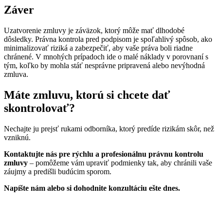
Záver
Uzatvorenie zmluvy je záväzok, ktorý môže mať dlhodobé
dôsledky. Právna kontrola pred podpisom je spoľahlivý spôsob, ako
minimalizovať riziká a zabezpečiť, aby vaše práva boli riadne
chránené. V mnohých prípadoch ide o malé náklady v porovnaní s
tým, koľko by mohla stáť nesprávne pripravená alebo nevýhodná
zmluva.
Máte zmluvu, ktorú si chcete dať
skontrolovať?
Nechajte ju prejsť rukami odborníka, ktorý predíde rizikám skôr, než
vzniknú.
Kontaktujte nás pre rýchlu a profesionálnu právnu kontrolu
zmluvy
– pomôžeme vám upraviť podmienky tak, aby chránili vaše
záujmy a predišli budúcim sporom.
Napíšte nám alebo si dohodnite konzultáciu ešte dnes.