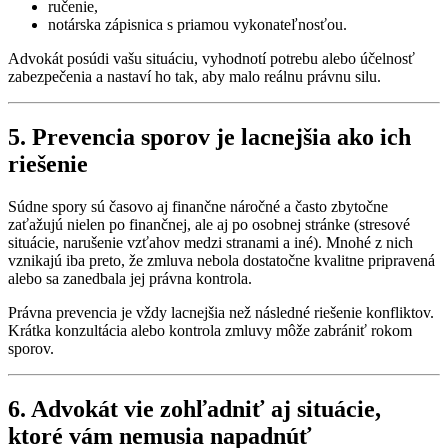
ručenie,
notárska zápisnica s priamou vykonateľnosťou.
Advokát posúdi vašu situáciu, vyhodnotí potrebu alebo účelnosť
zabezpečenia a nastaví ho tak, aby malo reálnu právnu silu.
5. Prevencia sporov je lacnejšia ako ich
riešenie
Súdne spory sú časovo aj finančne náročné a často zbytočne
zaťažujú nielen po finančnej, ale aj po osobnej stránke (stresové
situácie, narušenie vzťahov medzi stranami a iné). Mnohé z nich
vznikajú iba preto, že zmluva nebola dostatočne kvalitne pripravená
alebo sa zanedbala jej právna kontrola.
Právna prevencia je vždy lacnejšia než následné riešenie konfliktov.
Krátka konzultácia alebo kontrola zmluvy môže zabrániť rokom
sporov.
6. Advokát vie zohľadniť aj situácie,
ktoré vám nemusia napadnúť