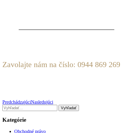
KONTAKTUJTE NÁS
Zavolajte nám na číslo: 0944 869 269
Alebo pošlite e-mail na:
info@judrsabik.sk
Predchádzajúci
Nasledujúci
Kategórie
Obchodné právo