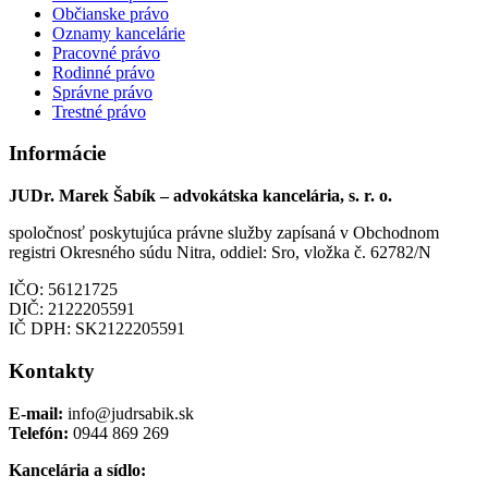
Občianske právo
Oznamy kancelárie
Pracovné právo
Rodinné právo
Správne právo
Trestné právo
Informácie
JUDr. Marek Šabík – advokátska kancelária, s. r. o.
spoločnosť poskytujúca právne služby zapísaná v Obchodnom
registri Okresného súdu Nitra, oddiel: Sro, vložka č. 62782/N
IČO: 56121725
DIČ: 2122205591
IČ DPH: SK2122205591
Kontakty
E-mail:
info@judrsabik.sk
Telefón:
0944 869 269
Kancelária a sídlo: