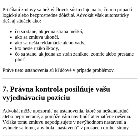
Pri čítaní zmluvy sa bežný človek sústreďuje na to, čo mu pripadá
logické alebo bezprostredne dôležité. Advokát však automaticky
rieši aj situácie ako:
čo sa stane, ak jedna strana mešká,
ako sa zmluva ukončí,
ako sa riešia reklamácie alebo vady,
kto nesie riziko škody,
čo sa stane, ak jedna zo strán zanikne, zomrie alebo prestane
plniť.
Práve tieto ustanovenia sú kľúčové v prípade problémov.
7. Právna kontrola posilňuje vašu
vyjednávaciu pozíciu
Advokát môže upozorniť na ustanovenia, ktoré sú neštandardné
alebo neprimerané, a pomôže vám navrhnúť alternatívne riešenia.
Vďaka tomu zmluvu nepodpisujete v nevýhodnom nastavení a
vyhnete sa tomu, aby bola „nastavená“ v prospech druhej strany.