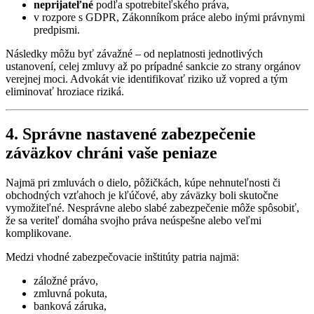
neprijateľné
podľa spotrebiteľského práva,
v rozpore s GDPR, Zákonníkom práce alebo inými právnymi
predpismi.
Následky môžu byť závažné – od neplatnosti jednotlivých
ustanovení, celej zmluvy až po prípadné sankcie zo strany orgánov
verejnej moci. Advokát vie identifikovať riziko už vopred a tým
eliminovať hroziace riziká.
4. Správne nastavené zabezpečenie
záväzkov chráni vaše peniaze
Najmä pri zmluvách o dielo, pôžičkách, kúpe nehnuteľnosti či
obchodných vzťahoch je kľúčové, aby záväzky boli skutočne
vymožiteľné. Nesprávne alebo slabé zabezpečenie môže spôsobiť,
že sa veriteľ domáha svojho práva neúspešne alebo veľmi
komplikovane.
Medzi vhodné zabezpečovacie inštitúty patria najmä:
záložné právo,
zmluvná pokuta,
banková záruka,