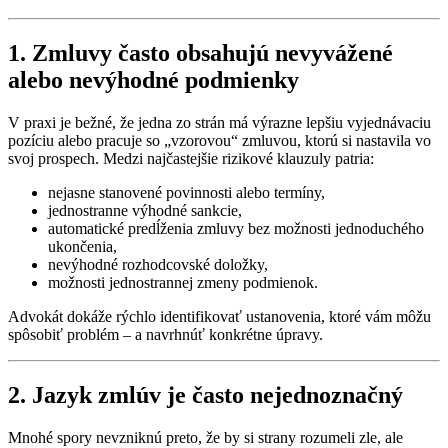
1. Zmluvy často obsahujú nevyvážené
alebo nevýhodné podmienky
V praxi je bežné, že jedna zo strán má výrazne lepšiu vyjednávaciu
pozíciu alebo pracuje so „vzorovou“ zmluvou, ktorú si nastavila vo
svoj prospech. Medzi najčastejšie rizikové klauzuly patria:
nejasne stanovené povinnosti alebo termíny,
jednostranne výhodné sankcie,
automatické predĺženia zmluvy bez možnosti jednoduchého
ukončenia,
nevýhodné rozhodcovské doložky,
možnosti jednostrannej zmeny podmienok.
Advokát dokáže rýchlo identifikovať ustanovenia, ktoré vám môžu
spôsobiť problém – a navrhnúť konkrétne úpravy.
2. Jazyk zmlúv je často nejednoznačný
Mnohé spory nevzniknú preto, že by si strany rozumeli zle, ale