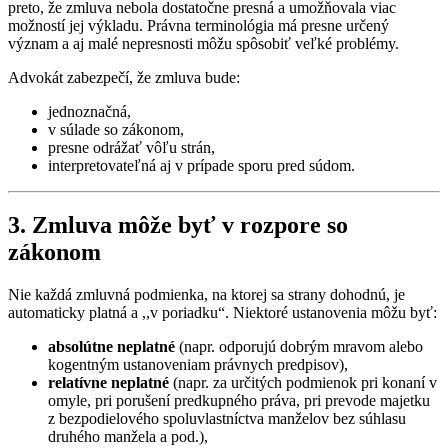
preto, že zmluva nebola dostatočne presná a umožňovala viac
možností jej výkladu. Právna terminológia má presne určený
význam a aj malé nepresnosti môžu spôsobiť veľké problémy.
Advokát zabezpečí, že zmluva bude:
jednoznačná,
v súlade so zákonom,
presne odrážať vôľu strán,
interpretovateľná aj v prípade sporu pred súdom.
3. Zmluva môže byť v rozpore so
zákonom
Nie každá zmluvná podmienka, na ktorej sa strany dohodnú, je
automaticky platná a ,,v poriadku“. Niektoré ustanovenia môžu byť:
absolútne neplatné
(napr. odporujú dobrým mravom alebo
kogentným ustanoveniam právnych predpisov),
relatívne neplatné
(napr. za určitých podmienok pri konaní v
omyle, pri porušení predkupného práva, pri prevode majetku
z bezpodielového spoluvlastníctva manželov bez súhlasu
druhého manžela a pod.),