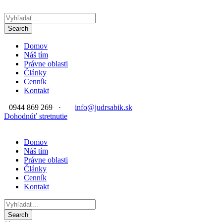
Domov
Náš tím
Právne oblasti
Články
Cenník
Kontakt
0944 869 269
·
info@judrsabik.sk
Dohodnúť stretnutie
Domov
Náš tím
Právne oblasti
Články
Cenník
Kontakt